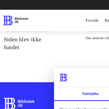
Forside
B
Siden blev ikke
Den ønskede side
fundet
Samtykke
Bibliotek.dk er 
bibliotekers mat