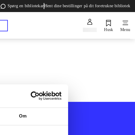
Spørg en bibliotekar
Hent dine bestillinger på dit foretrukne bibliotek
Log ind
Husk
Menu
Om
Afdelinger
k
Bøger