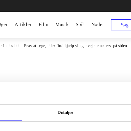
øger
Artikler
Film
Musik
Spil
Noder
Søg
 findes ikke. Prøv at søge, eller find hjælp via genvejene nederst på siden.
Detaljer
en samlet indgang til alle danske
Kontakt os
erialer og til hvad der udgives i
Om Bibliotek.d