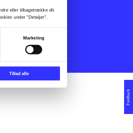
ning
Artikler
dre eller tilbagetrække dit
Film
okies under ”Detaljer”.
Musik
Spil
Noder
Marketing
erklæring
Tillad alle
Feedback