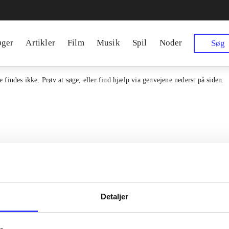
øger
Artikler
Film
Musik
Spil
Noder
Søg
 findes ikke. Prøv at søge, eller find hjælp via genvejene nederst på siden.
Detaljer
en samlet indgang til alle danske
Kontakt os
erialer og til hvad der udgives i
Om Bibliotek.d