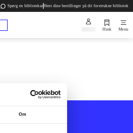
Spørg en bibliotekar
Hent dine bestillinger på dit foretrukne bibliotek
Log ind
Husk
Menu
Om
Afdelinger
k
Bøger