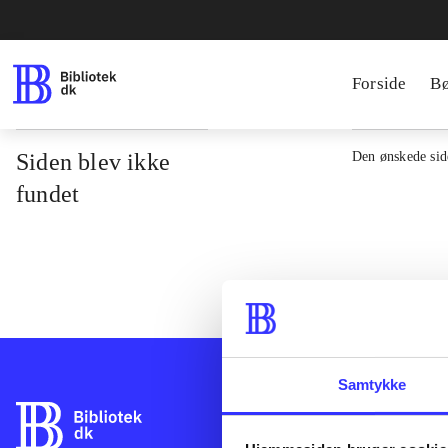
Forside
B
Siden blev ikke
Den ønskede side
fundet
Samtykke
Bibliotek.dk er 
bibliotekers mat