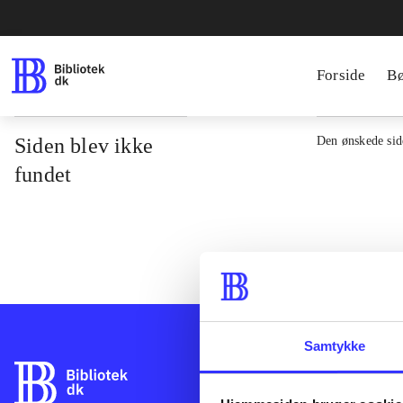
Forside
B
Siden blev ikke
Den ønskede side
fundet
Samtykke
Bibliotek.dk er 
bibliotekers mat