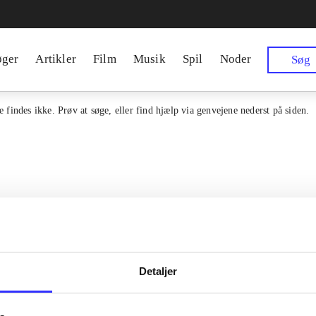
øger
Artikler
Film
Musik
Spil
Noder
Søg
 findes ikke. Prøv at søge, eller find hjælp via genvejene nederst på siden.
Detaljer
en samlet indgang til alle danske
Kontakt os
erialer og til hvad der udgives i
Om Bibliotek.d