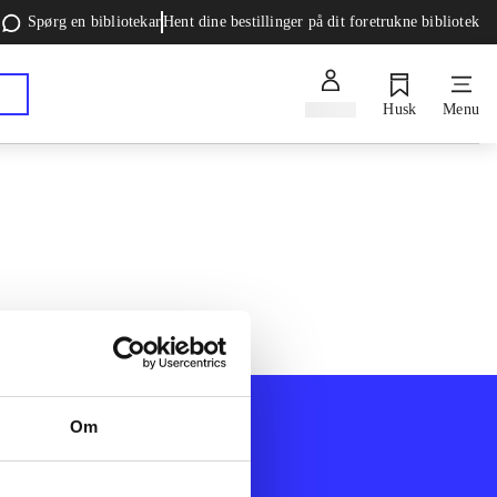
Spørg en bibliotekar
Hent dine bestillinger på dit foretrukne bibliotek
Log ind
Husk
Menu
Om
Afdelinger
k
Bøger