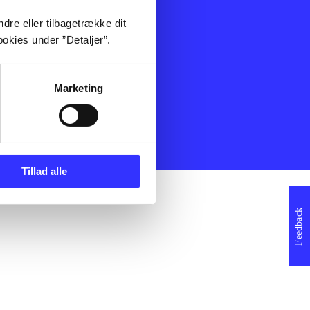
ning
Artikler
dre eller tilbagetrække dit
Film
okies under ”Detaljer”.
Musik
Spil
Noder
Marketing
erklæring
Tillad alle
Feedback