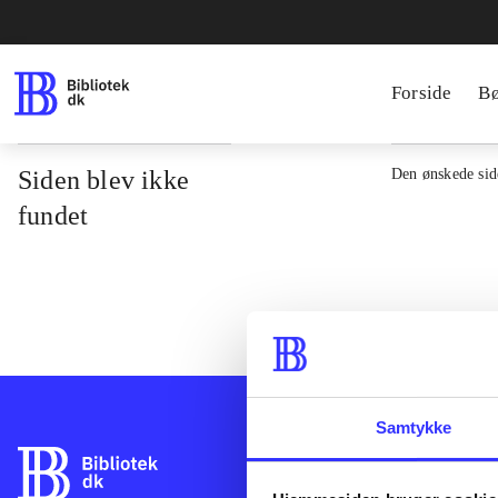
Forside
B
Siden blev ikke
Den ønskede side
fundet
Samtykke
Bibliotek.dk er 
bibliotekers mat