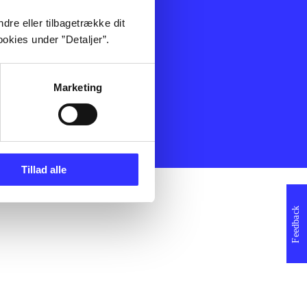
ning
Artikler
dre eller tilbagetrække dit
Film
okies under ”Detaljer”.
Musik
Spil
Noder
Marketing
erklæring
Tillad alle
Feedback