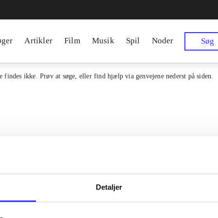
øger
Artikler
Film
Musik
Spil
Noder
Søg
 findes ikke. Prøv at søge, eller find hjælp via genvejene nederst på siden.
Detaljer
en samlet indgang til alle danske
Kontakt os
erialer og til hvad der udgives i
Om Bibliotek.d