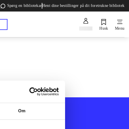
Spørg en bibliotekar
Hent dine bestillinger på dit foretrukne bibliotek
Log ind
Husk
Menu
Om
Afdelinger
k
Bøger