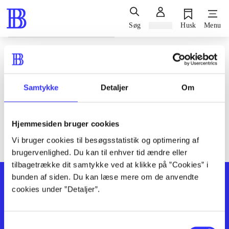
Søg
Log ind
Husk
Menu
Siden blev ikke fundet
Den ønskede side findes ikke. Prøv at søge, eller find hjælp via
Samtykke
Detaljer
Om
genvejene nederst på siden.
Hjemmesiden bruger cookies
Vi bruger cookies til besøgsstatistik og optimering af
brugervenlighed. Du kan til enhver tid ændre eller
tilbagetrække dit samtykke ved at klikke på ”Cookies” i
bunden af siden. Du kan læse mere om de anvendte
cookies under ”Detaljer”.
Samtykkevalg