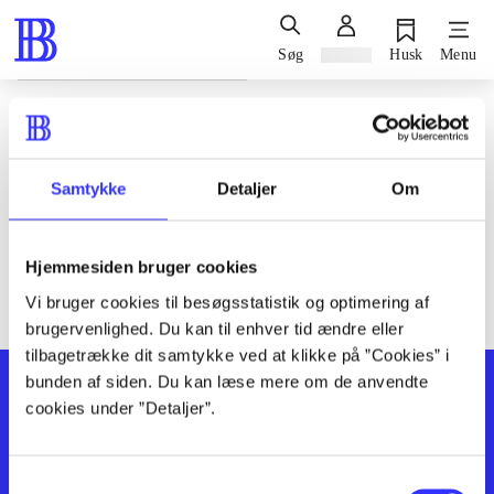
Søg
Log ind
Husk
Menu
Siden blev ikke fundet
Den ønskede side findes ikke. Prøv at søge, eller find hjælp via
Samtykke
Detaljer
Om
genvejene nederst på siden.
Hjemmesiden bruger cookies
Vi bruger cookies til besøgsstatistik og optimering af
brugervenlighed. Du kan til enhver tid ændre eller
tilbagetrække dit samtykke ved at klikke på ”Cookies” i
bunden af siden. Du kan læse mere om de anvendte
cookies under ”Detaljer”.
Samtykkevalg