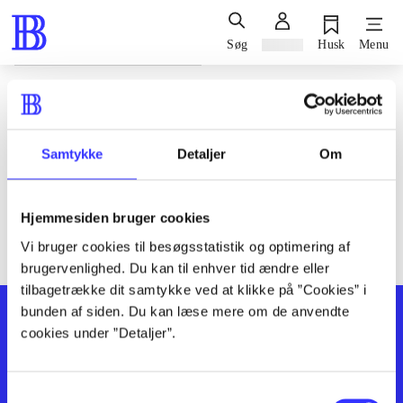
Søg
Log ind
Husk
Menu
Siden blev ikke fundet
Den ønskede side findes ikke. Prøv at søge, eller find hjælp via
Samtykke
Detaljer
Om
genvejene nederst på siden.
Hjemmesiden bruger cookies
Vi bruger cookies til besøgsstatistik og optimering af
brugervenlighed. Du kan til enhver tid ændre eller
tilbagetrække dit samtykke ved at klikke på ”Cookies” i
bunden af siden. Du kan læse mere om de anvendte
cookies under ”Detaljer”.
Samtykkevalg