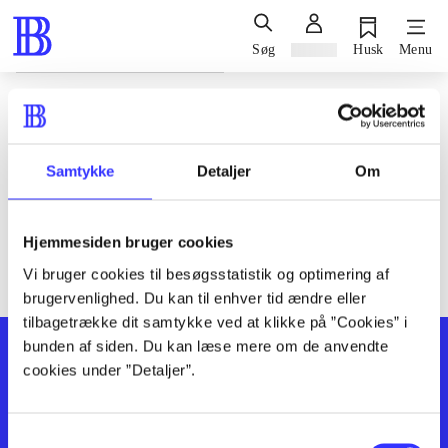
Søg
Log ind
Husk
Menu
Siden blev ikke fundet
Den ønskede side findes ikke. Prøv at søge, eller find hjælp via
Samtykke
Detaljer
Om
genvejene nederst på siden.
Hjemmesiden bruger cookies
Vi bruger cookies til besøgsstatistik og optimering af
brugervenlighed. Du kan til enhver tid ændre eller
tilbagetrække dit samtykke ved at klikke på ”Cookies” i
bunden af siden. Du kan læse mere om de anvendte
cookies under ”Detaljer”.
Samtykkevalg