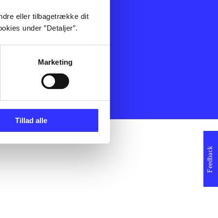
ning
Artikler
dre eller tilbagetrække dit
Film
okies under ”Detaljer”.
Musik
Spil
Noder
Marketing
erklæring
Tillad alle
Feedback