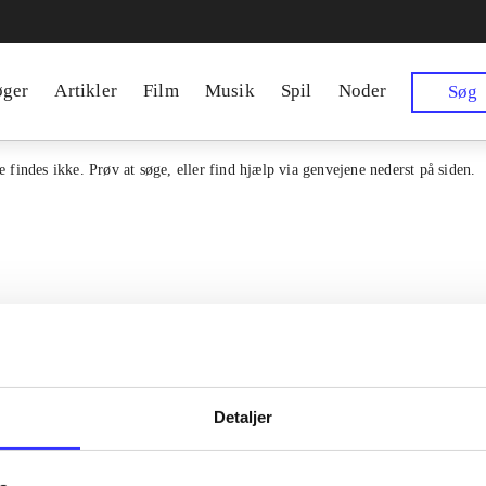
øger
Artikler
Film
Musik
Spil
Noder
Søg
 findes ikke. Prøv at søge, eller find hjælp via genvejene nederst på siden.
Detaljer
en samlet indgang til alle danske
Kontakt os
erialer og til hvad der udgives i
Om Bibliotek.d