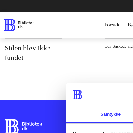
Forside
B
Siden blev ikke
Den ønskede side
fundet
Samtykke
Bibliotek.dk er 
bibliotekers mat