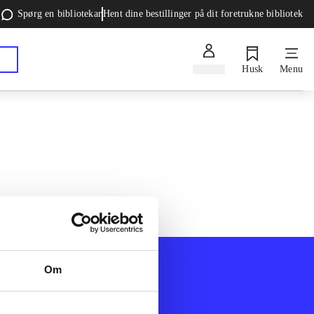
Spørg en bibliotekar
Hent dine bestillinger på dit foretrukne bibliotek
Log ind
Husk
Menu
Om
Afdelinger
k
Bøger