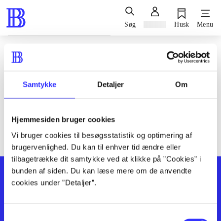
Søg
Log ind
Husk
Menu
Siden blev ikke fundet
Den ønskede side findes ikke. Prøv at søge, eller find hjælp via
Samtykke
Detaljer
Om
genvejene nederst på siden.
Hjemmesiden bruger cookies
Vi bruger cookies til besøgsstatistik og optimering af
brugervenlighed. Du kan til enhver tid ændre eller
tilbagetrække dit samtykke ved at klikke på ”Cookies” i
bunden af siden. Du kan læse mere om de anvendte
cookies under ”Detaljer”.
Samtykkevalg