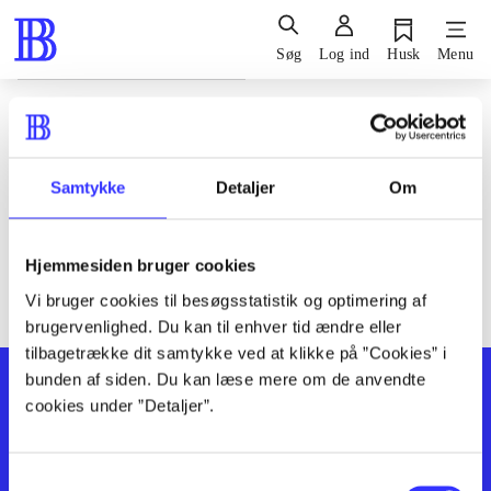
Søg
Log ind
Husk
Menu
Siden blev ikke fundet
Den ønskede side findes ikke. Prøv at søge, eller find hjælp via
Samtykke
Detaljer
Om
genvejene nederst på siden.
Hjemmesiden bruger cookies
Vi bruger cookies til besøgsstatistik og optimering af
brugervenlighed. Du kan til enhver tid ændre eller
tilbagetrække dit samtykke ved at klikke på ”Cookies” i
bunden af siden. Du kan læse mere om de anvendte
cookies under ”Detaljer”.
Samtykkevalg