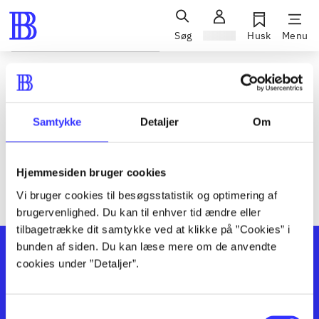
Søg
Log ind
Husk
Menu
Siden blev ikke fundet
Den ønskede side findes ikke. Prøv at søge, eller find hjælp via
Samtykke
Detaljer
Om
genvejene nederst på siden.
Hjemmesiden bruger cookies
Vi bruger cookies til besøgsstatistik og optimering af
brugervenlighed. Du kan til enhver tid ændre eller
tilbagetrække dit samtykke ved at klikke på ”Cookies” i
bunden af siden. Du kan læse mere om de anvendte
cookies under ”Detaljer”.
Samtykkevalg