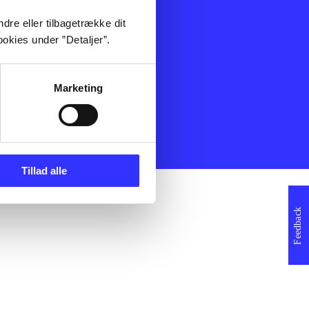
ning
Artikler
dre eller tilbagetrække dit
Film
okies under ”Detaljer”.
Musik
Spil
Noder
Marketing
erklæring
Tillad alle
Feedback