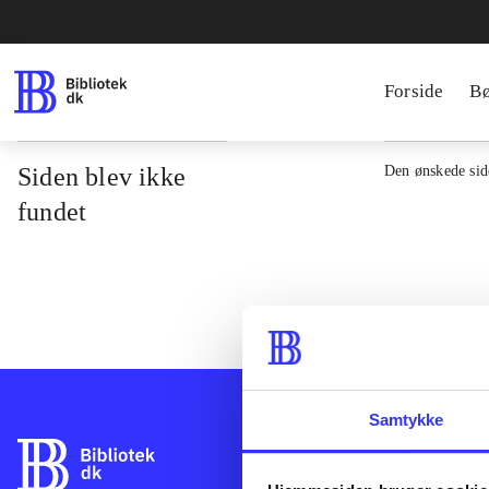
Forside
B
Siden blev ikke
Den ønskede side
fundet
Samtykke
Bibliotek.dk er 
bibliotekers mat