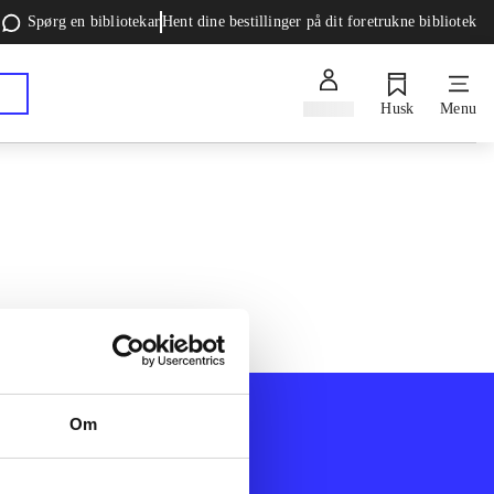
Spørg en bibliotekar
Hent dine bestillinger på dit foretrukne bibliotek
Log ind
Husk
Menu
Om
Afdelinger
k
Bøger