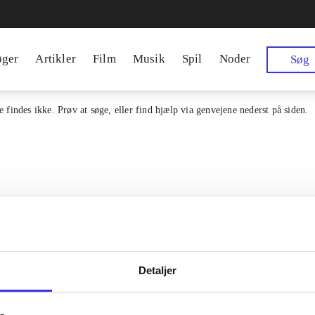
øger
Artikler
Film
Musik
Spil
Noder
Søg
 findes ikke. Prøv at søge, eller find hjælp via genvejene nederst på siden.
Detaljer
en samlet indgang til alle danske
Kontakt os
erialer og til hvad der udgives i
Om Bibliotek.d