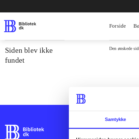
Forside
B
Siden blev ikke
Den ønskede side
fundet
Samtykke
Bibliotek.dk er 
bibliotekers mat