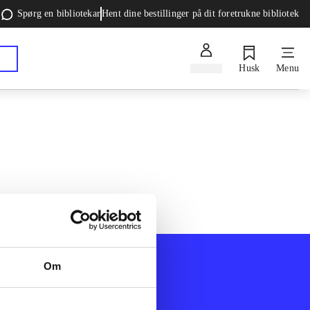
Spørg en bibliotekar
Hent dine bestillinger på dit foretrukne bibliotek
Log ind
Husk
Menu
Om
Afdelinger
k
Bøger