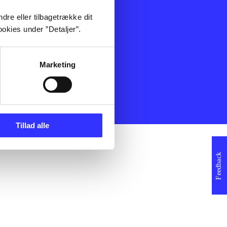
ning
Artikler
dre eller tilbagetrække dit
Film
okies under ”Detaljer”.
Musik
Spil
Noder
Marketing
erklæring
Tillad alle
Feedback