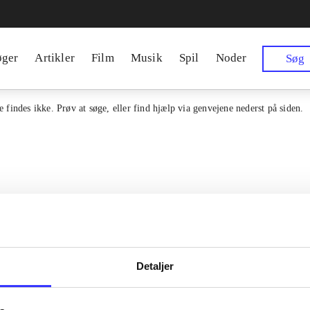
øger
Artikler
Film
Musik
Spil
Noder
Søg
 findes ikke. Prøv at søge, eller find hjælp via genvejene nederst på siden.
Detaljer
Kontakt os
en samlet indgang til alle danske
erialer og til hvad der udgives i
Om Bibliotek.d