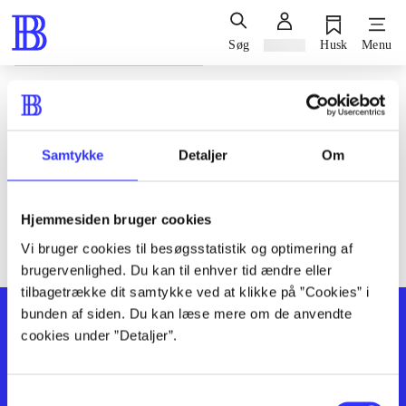
Søg
Log ind
Husk
Menu
Siden blev ikke fundet
Den ønskede side findes ikke. Prøv at søge, eller find hjælp via
Samtykke
Detaljer
Om
genvejene nederst på siden.
Hjemmesiden bruger cookies
Vi bruger cookies til besøgsstatistik og optimering af
brugervenlighed. Du kan til enhver tid ændre eller
tilbagetrække dit samtykke ved at klikke på ”Cookies” i
bunden af siden. Du kan læse mere om de anvendte
cookies under ”Detaljer”.
Samtykkevalg