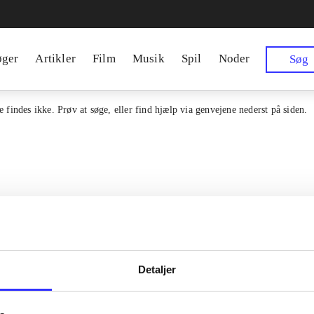
øger
Artikler
Film
Musik
Spil
Noder
Søg
 findes ikke. Prøv at søge, eller find hjælp via genvejene nederst på siden.
Detaljer
en samlet indgang til alle danske
Kontakt os
erialer og til hvad der udgives i
Om Bibliotek.d