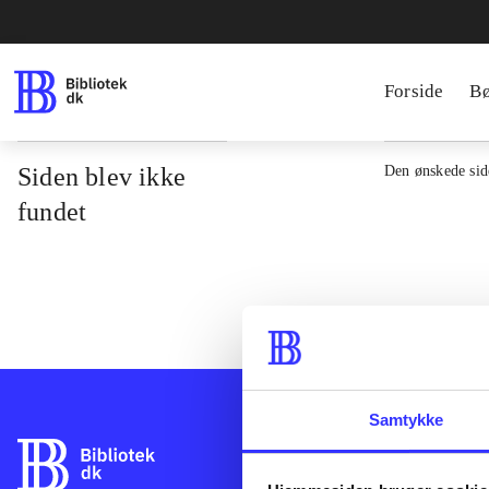
Forside
B
Siden blev ikke
Den ønskede side
fundet
Samtykke
Bibliotek.dk er 
bibliotekers mat