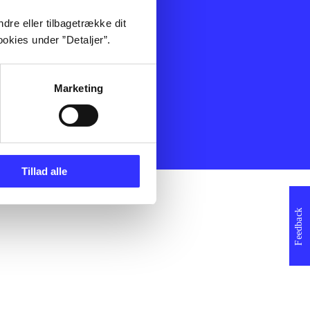
ning
Artikler
dre eller tilbagetrække dit
Film
okies under ”Detaljer”.
Musik
Spil
Noder
Marketing
erklæring
Tillad alle
Feedback