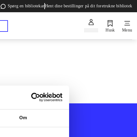
Spørg en bibliotekar
Hent dine bestillinger på dit foretrukne bibliotek
Log ind
Husk
Menu
Om
Afdelinger
k
Bøger