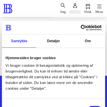
Søg
Log ind
Husk
Menu
Siden blev ikke fundet
Den ønskede side findes ikke. Prøv at søge, eller find hjælp via
Samtykke
Detaljer
Om
genvejene nederst på siden.
Hjemmesiden bruger cookies
Vi bruger cookies til besøgsstatistik og optimering af
brugervenlighed. Du kan til enhver tid ændre eller
tilbagetrække dit samtykke ved at klikke på ”Cookies” i
bunden af siden. Du kan læse mere om de anvendte
cookies under ”Detaljer”.
Samtykkevalg