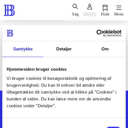
Søg
Log ind
Husk
Menu
Siden blev ikke fundet
Den ønskede side findes ikke. Prøv at søge, eller find hjælp via
Samtykke
Detaljer
Om
genvejene nederst på siden.
Hjemmesiden bruger cookies
Vi bruger cookies til besøgsstatistik og optimering af
brugervenlighed. Du kan til enhver tid ændre eller
tilbagetrække dit samtykke ved at klikke på ”Cookies” i
bunden af siden. Du kan læse mere om de anvendte
cookies under ”Detaljer”.
Samtykkevalg