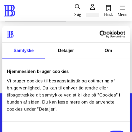
Søg
Log ind
Husk
Menu
Siden blev ikke fundet
Den ønskede side findes ikke. Prøv at søge, eller find hjælp via
Samtykke
Detaljer
Om
genvejene nederst på siden.
Hjemmesiden bruger cookies
Vi bruger cookies til besøgsstatistik og optimering af
brugervenlighed. Du kan til enhver tid ændre eller
tilbagetrække dit samtykke ved at klikke på ”Cookies” i
bunden af siden. Du kan læse mere om de anvendte
cookies under ”Detaljer”.
Samtykkevalg