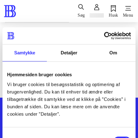
Søg
Log ind
Husk
Menu
Siden blev ikke fundet
Den ønskede side findes ikke. Prøv at søge, eller find hjælp via
Samtykke
Detaljer
Om
genvejene nederst på siden.
Hjemmesiden bruger cookies
Vi bruger cookies til besøgsstatistik og optimering af
brugervenlighed. Du kan til enhver tid ændre eller
tilbagetrække dit samtykke ved at klikke på ”Cookies” i
bunden af siden. Du kan læse mere om de anvendte
cookies under ”Detaljer”.
Samtykkevalg