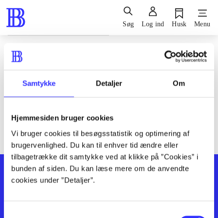
Søg
Log ind
Husk
Menu
Siden blev ikke fundet
Den ønskede side findes ikke. Prøv at søge, eller find hjælp via
Samtykke
Detaljer
Om
genvejene nederst på siden.
Hjemmesiden bruger cookies
Vi bruger cookies til besøgsstatistik og optimering af
brugervenlighed. Du kan til enhver tid ændre eller
tilbagetrække dit samtykke ved at klikke på ”Cookies” i
bunden af siden. Du kan læse mere om de anvendte
cookies under ”Detaljer”.
Samtykkevalg