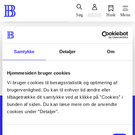
Søg
Log ind
Husk
Menu
Siden blev ikke fundet
Den ønskede side findes ikke. Prøv at søge, eller find hjælp via
Samtykke
Detaljer
Om
genvejene nederst på siden.
Hjemmesiden bruger cookies
Vi bruger cookies til besøgsstatistik og optimering af
brugervenlighed. Du kan til enhver tid ændre eller
tilbagetrække dit samtykke ved at klikke på ”Cookies” i
bunden af siden. Du kan læse mere om de anvendte
cookies under ”Detaljer”.
Samtykkevalg