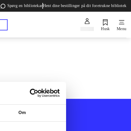
Spørg en bibliotekar
Hent dine bestillinger på dit foretrukne bibliotek
Log ind
Husk
Menu
Om
Afdelinger
k
Bøger