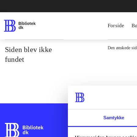
Forside
B
Siden blev ikke
Den ønskede side
fundet
Samtykke
Bibliotek.dk er 
bibliotekers mat