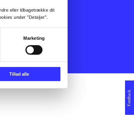
ning
Artikler
dre eller tilbagetrække dit
Film
okies under ”Detaljer”.
Musik
Spil
Noder
Marketing
erklæring
Tillad alle
Feedback