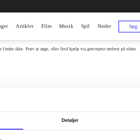
øger
Artikler
Film
Musik
Spil
Noder
Søg
 findes ikke. Prøv at søge, eller find hjælp via genvejene nederst på siden.
Detaljer
en samlet indgang til alle danske
Kontakt os
erialer og til hvad der udgives i
Om Bibliotek.d