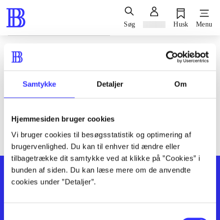
Søg
Log ind
Husk
Menu
Siden blev ikke fundet
Den ønskede side findes ikke. Prøv at søge, eller find hjælp via
Samtykke
Detaljer
Om
genvejene nederst på siden.
Hjemmesiden bruger cookies
Vi bruger cookies til besøgsstatistik og optimering af
brugervenlighed. Du kan til enhver tid ændre eller
tilbagetrække dit samtykke ved at klikke på ”Cookies” i
bunden af siden. Du kan læse mere om de anvendte
cookies under ”Detaljer”.
Samtykkevalg