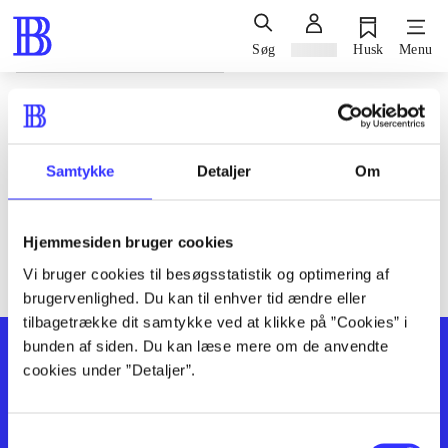
Søg
Log ind
Husk
Menu
Siden blev ikke fundet
Den ønskede side findes ikke. Prøv at søge, eller find hjælp via
Samtykke
Detaljer
Om
genvejene nederst på siden.
Hjemmesiden bruger cookies
Vi bruger cookies til besøgsstatistik og optimering af
brugervenlighed. Du kan til enhver tid ændre eller
tilbagetrække dit samtykke ved at klikke på ”Cookies” i
bunden af siden. Du kan læse mere om de anvendte
cookies under ”Detaljer”.
Samtykkevalg