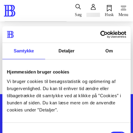
Søg
Log ind
Husk
Menu
Siden blev ikke fundet
Den ønskede side findes ikke. Prøv at søge, eller find hjælp via
Samtykke
Detaljer
Om
genvejene nederst på siden.
Hjemmesiden bruger cookies
Vi bruger cookies til besøgsstatistik og optimering af
brugervenlighed. Du kan til enhver tid ændre eller
tilbagetrække dit samtykke ved at klikke på ”Cookies” i
bunden af siden. Du kan læse mere om de anvendte
cookies under ”Detaljer”.
Samtykkevalg