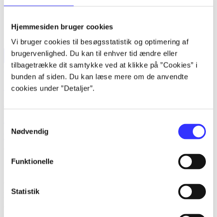
Hjemmesiden bruger cookies
Vi bruger cookies til besøgsstatistik og optimering af
brugervenlighed. Du kan til enhver tid ændre eller
tilbagetrække dit samtykke ved at klikke på ”Cookies” i
Forside
Bøger
Artikler
Film
Musik
Spil
Noder
Søg
bunden af siden. Du kan læse mere om de anvendte
Søg
cookies under ”Detaljer”.
Log ind
Husk
Samtykkevalg
Nødvendig
Menu
Funktionelle
Siden blev ikke fundet
Statistik
Den ønskede side findes ikke. Prøv at søge, eller find hjælp via
genvejene nederst på siden.