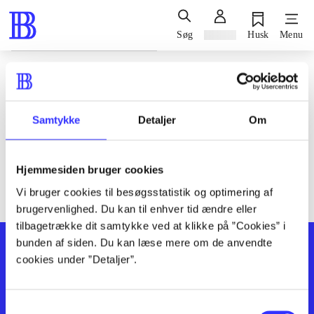
Søg
Log ind
Husk
Menu
Siden blev ikke fundet
Den ønskede side findes ikke. Prøv at søge, eller find hjælp via
Samtykke
Detaljer
Om
genvejene nederst på siden.
Hjemmesiden bruger cookies
Vi bruger cookies til besøgsstatistik og optimering af
brugervenlighed. Du kan til enhver tid ændre eller
tilbagetrække dit samtykke ved at klikke på ”Cookies” i
bunden af siden. Du kan læse mere om de anvendte
cookies under ”Detaljer”.
Samtykkevalg