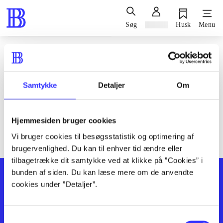
Søg
Log ind
Husk
Menu
Siden blev ikke fundet
Den ønskede side findes ikke. Prøv at søge, eller find hjælp via
Samtykke
Detaljer
Om
genvejene nederst på siden.
Hjemmesiden bruger cookies
Vi bruger cookies til besøgsstatistik og optimering af
brugervenlighed. Du kan til enhver tid ændre eller
tilbagetrække dit samtykke ved at klikke på ”Cookies” i
bunden af siden. Du kan læse mere om de anvendte
cookies under ”Detaljer”.
Samtykkevalg