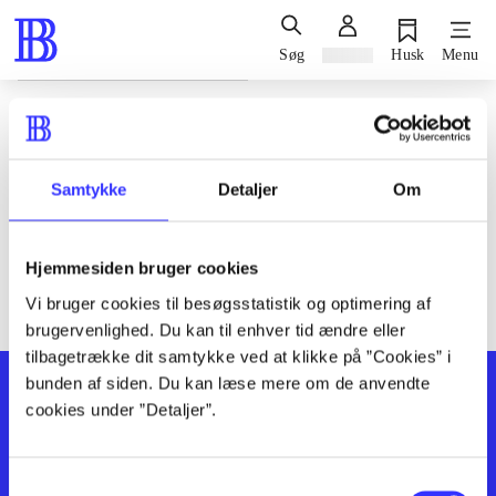
Søg
Log ind
Husk
Menu
Siden blev ikke fundet
Den ønskede side findes ikke. Prøv at søge, eller find hjælp via
Samtykke
Detaljer
Om
genvejene nederst på siden.
Hjemmesiden bruger cookies
Vi bruger cookies til besøgsstatistik og optimering af
brugervenlighed. Du kan til enhver tid ændre eller
tilbagetrække dit samtykke ved at klikke på ”Cookies” i
bunden af siden. Du kan læse mere om de anvendte
cookies under ”Detaljer”.
Samtykkevalg