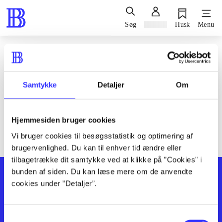
Søg
Log ind
Husk
Menu
Siden blev ikke fundet
Den ønskede side findes ikke. Prøv at søge, eller find hjælp via
Samtykke
Detaljer
Om
genvejene nederst på siden.
Hjemmesiden bruger cookies
Vi bruger cookies til besøgsstatistik og optimering af
brugervenlighed. Du kan til enhver tid ændre eller
tilbagetrække dit samtykke ved at klikke på ”Cookies” i
bunden af siden. Du kan læse mere om de anvendte
cookies under ”Detaljer”.
Samtykkevalg