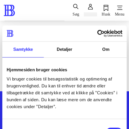
Søg
Log ind
Husk
Menu
Siden blev ikke fundet
Den ønskede side findes ikke. Prøv at søge, eller find hjælp via
Samtykke
Detaljer
Om
genvejene nederst på siden.
Hjemmesiden bruger cookies
Vi bruger cookies til besøgsstatistik og optimering af
brugervenlighed. Du kan til enhver tid ændre eller
tilbagetrække dit samtykke ved at klikke på ”Cookies” i
bunden af siden. Du kan læse mere om de anvendte
cookies under ”Detaljer”.
Samtykkevalg