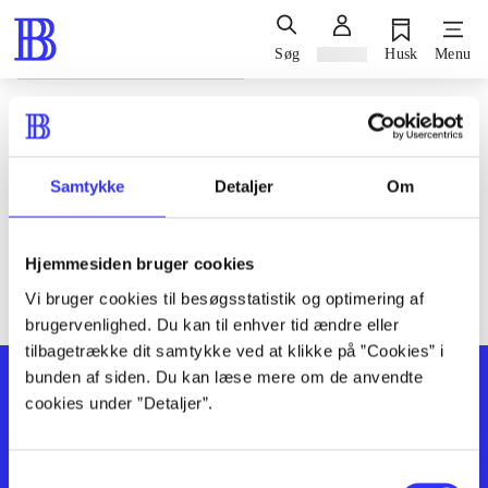
Søg
Log ind
Husk
Menu
Siden blev ikke fundet
Den ønskede side findes ikke. Prøv at søge, eller find hjælp via
Samtykke
Detaljer
Om
genvejene nederst på siden.
Hjemmesiden bruger cookies
Vi bruger cookies til besøgsstatistik og optimering af
brugervenlighed. Du kan til enhver tid ændre eller
tilbagetrække dit samtykke ved at klikke på ”Cookies” i
bunden af siden. Du kan læse mere om de anvendte
cookies under ”Detaljer”.
Samtykkevalg