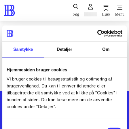
Søg
Log ind
Husk
Menu
Siden blev ikke fundet
Den ønskede side findes ikke. Prøv at søge, eller find hjælp via
Samtykke
Detaljer
Om
genvejene nederst på siden.
Hjemmesiden bruger cookies
Vi bruger cookies til besøgsstatistik og optimering af
brugervenlighed. Du kan til enhver tid ændre eller
tilbagetrække dit samtykke ved at klikke på ”Cookies” i
bunden af siden. Du kan læse mere om de anvendte
cookies under ”Detaljer”.
Samtykkevalg