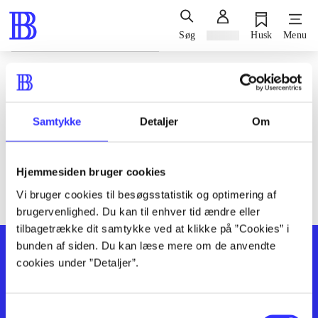
Søg
Log ind
Husk
Menu
Siden blev ikke fundet
Den ønskede side findes ikke. Prøv at søge, eller find hjælp via
Samtykke
Detaljer
Om
genvejene nederst på siden.
Hjemmesiden bruger cookies
Vi bruger cookies til besøgsstatistik og optimering af
brugervenlighed. Du kan til enhver tid ændre eller
tilbagetrække dit samtykke ved at klikke på ”Cookies” i
bunden af siden. Du kan læse mere om de anvendte
cookies under ”Detaljer”.
Samtykkevalg