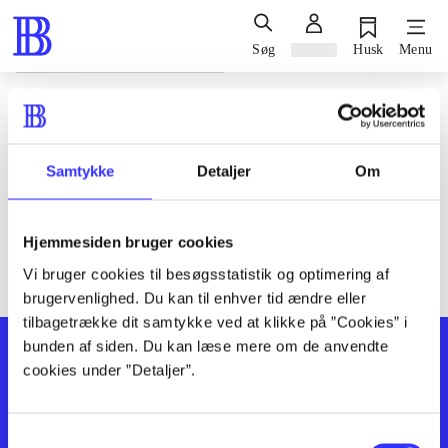
Søg
Log ind
Husk
Menu
Siden blev ikke fundet
Den ønskede side findes ikke. Prøv at søge, eller find hjælp via
Samtykke
Detaljer
Om
genvejene nederst på siden.
Hjemmesiden bruger cookies
Vi bruger cookies til besøgsstatistik og optimering af
brugervenlighed. Du kan til enhver tid ændre eller
tilbagetrække dit samtykke ved at klikke på ”Cookies” i
bunden af siden. Du kan læse mere om de anvendte
cookies under ”Detaljer”.
Samtykkevalg