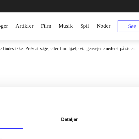
øger
Artikler
Film
Musik
Spil
Noder
Søg
 findes ikke. Prøv at søge, eller find hjælp via genvejene nederst på siden.
Detaljer
en samlet indgang til alle danske
Kontakt os
erialer og til hvad der udgives i
Om Bibliotek.d