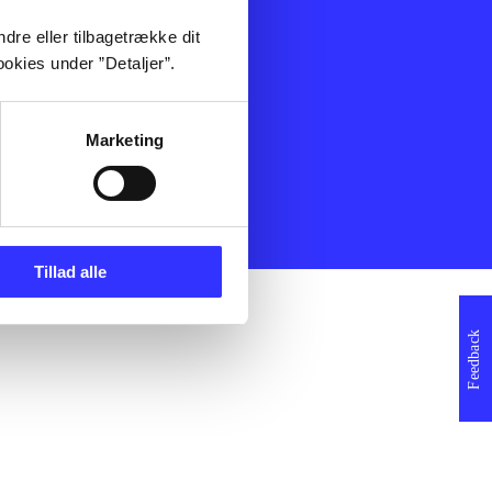
ning
Artikler
dre eller tilbagetrække dit
Film
okies under ”Detaljer”.
Musik
Spil
Noder
Marketing
erklæring
Tillad alle
Feedback