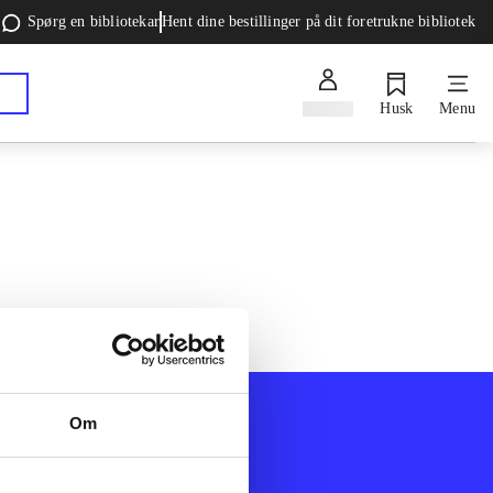
Spørg en bibliotekar
Hent dine bestillinger på dit foretrukne bibliotek
Log ind
Husk
Menu
Om
Afdelinger
k
Bøger