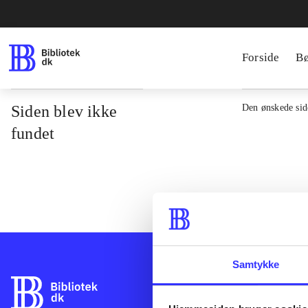
Forside
B
Siden blev ikke
Den ønskede side
fundet
Samtykke
Bibliotek.dk er 
bibliotekers mat