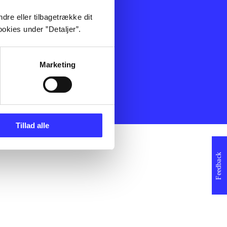
ning
Artikler
dre eller tilbagetrække dit
Film
okies under ”Detaljer”.
Musik
Spil
Noder
Marketing
erklæring
Tillad alle
Feedback