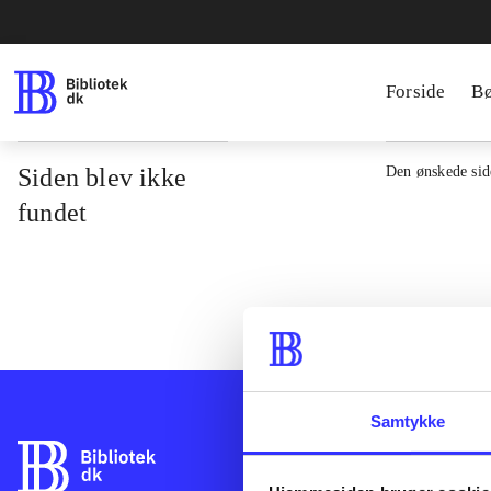
Forside
B
Siden blev ikke
Den ønskede side
fundet
Samtykke
Bibliotek.dk er 
bibliotekers mat