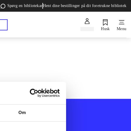
Spørg en bibliotekar
Hent dine bestillinger på dit foretrukne bibliotek
Log ind
Husk
Menu
Om
Afdelinger
k
Bøger