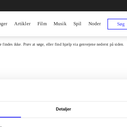
øger
Artikler
Film
Musik
Spil
Noder
Søg
 findes ikke. Prøv at søge, eller find hjælp via genvejene nederst på siden.
Detaljer
en samlet indgang til alle danske
Kontakt os
erialer og til hvad der udgives i
Om Bibliotek.d