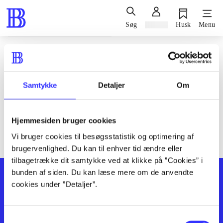
Søg
Log ind
Husk
Menu
Siden blev ikke fundet
Den ønskede side findes ikke. Prøv at søge, eller find hjælp via
Samtykke
Detaljer
Om
genvejene nederst på siden.
Hjemmesiden bruger cookies
Vi bruger cookies til besøgsstatistik og optimering af
brugervenlighed. Du kan til enhver tid ændre eller
tilbagetrække dit samtykke ved at klikke på ”Cookies” i
bunden af siden. Du kan læse mere om de anvendte
cookies under ”Detaljer”.
Samtykkevalg