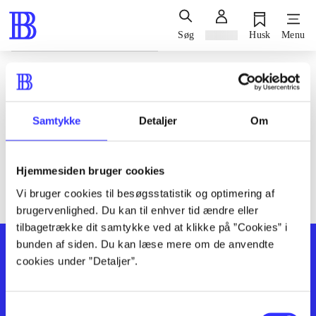
Søg
Log ind
Husk
Menu
Siden blev ikke fundet
Den ønskede side findes ikke. Prøv at søge, eller find hjælp via
Samtykke
Detaljer
Om
genvejene nederst på siden.
Hjemmesiden bruger cookies
Vi bruger cookies til besøgsstatistik og optimering af
brugervenlighed. Du kan til enhver tid ændre eller
tilbagetrække dit samtykke ved at klikke på ”Cookies” i
bunden af siden. Du kan læse mere om de anvendte
cookies under ”Detaljer”.
Samtykkevalg