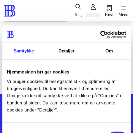
Søg
Log ind
Husk
Menu
Siden blev ikke fundet
Den ønskede side findes ikke. Prøv at søge, eller find hjælp via
Samtykke
Detaljer
Om
genvejene nederst på siden.
Hjemmesiden bruger cookies
Vi bruger cookies til besøgsstatistik og optimering af
brugervenlighed. Du kan til enhver tid ændre eller
tilbagetrække dit samtykke ved at klikke på ”Cookies” i
bunden af siden. Du kan læse mere om de anvendte
cookies under ”Detaljer”.
Samtykkevalg