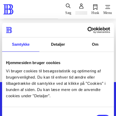
Søg
Log ind
Husk
Menu
Siden blev ikke fundet
Den ønskede side findes ikke. Prøv at søge, eller find hjælp via
Samtykke
Detaljer
Om
genvejene nederst på siden.
Hjemmesiden bruger cookies
Vi bruger cookies til besøgsstatistik og optimering af
brugervenlighed. Du kan til enhver tid ændre eller
tilbagetrække dit samtykke ved at klikke på ”Cookies” i
bunden af siden. Du kan læse mere om de anvendte
cookies under ”Detaljer”.
Samtykkevalg