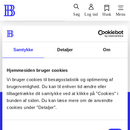
Søg
Log ind
Husk
Menu
Siden blev ikke fundet
Den ønskede side findes ikke. Prøv at søge, eller find hjælp via
Samtykke
Detaljer
Om
genvejene nederst på siden.
Hjemmesiden bruger cookies
Vi bruger cookies til besøgsstatistik og optimering af
brugervenlighed. Du kan til enhver tid ændre eller
tilbagetrække dit samtykke ved at klikke på ”Cookies” i
bunden af siden. Du kan læse mere om de anvendte
cookies under ”Detaljer”.
Samtykkevalg