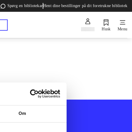
Spørg en bibliotekar
Hent dine bestillinger på dit foretrukne bibliotek
Log ind
Husk
Menu
Om
Afdelinger
k
Bøger