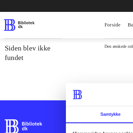
Forside
B
Siden blev ikke
Den ønskede side
fundet
Samtykke
Bibliotek.dk er 
bibliotekers mat