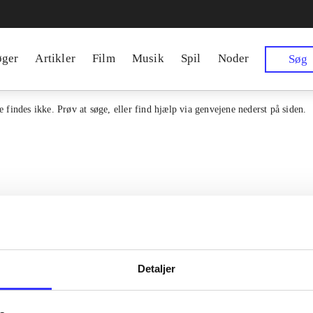
øger
Artikler
Film
Musik
Spil
Noder
Søg
 findes ikke. Prøv at søge, eller find hjælp via genvejene nederst på siden.
Detaljer
Kontakt os
en samlet indgang til alle danske
erialer og til hvad der udgives i
Om Bibliotek.d