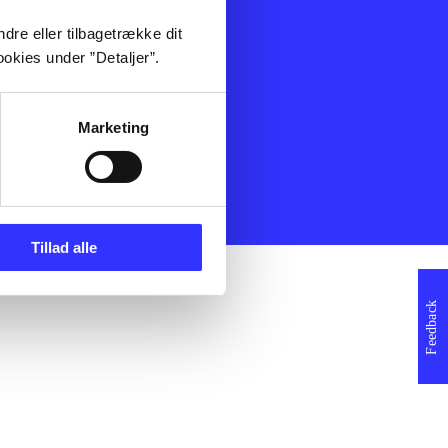
ning
Artikler
dre eller tilbagetrække dit
Film
okies under ”Detaljer”.
Musik
Spil
Noder
Marketing
erklæring
Tillad alle
Feedback