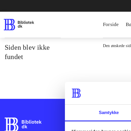
Forside
B
Siden blev ikke
Den ønskede side
fundet
Samtykke
Bibliotek.dk er 
bibliotekers mat