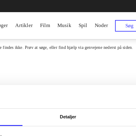
øger
Artikler
Film
Musik
Spil
Noder
Søg
 findes ikke. Prøv at søge, eller find hjælp via genvejene nederst på siden.
Detaljer
en samlet indgang til alle danske
Kontakt os
erialer og til hvad der udgives i
Om Bibliotek.d