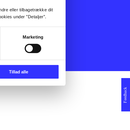
ning
Artikler
dre eller tilbagetrække dit
Film
okies under ”Detaljer”.
Musik
Spil
Noder
Marketing
erklæring
Tillad alle
Feedback