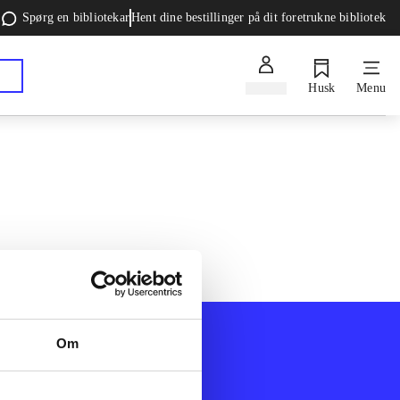
Spørg en bibliotekar
Hent dine bestillinger på dit foretrukne bibliotek
Log ind
Husk
Menu
Om
Afdelinger
k
Bøger