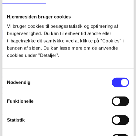
Hjemmesiden bruger cookies
Vi bruger cookies til besøgsstatistik og optimering af
brugervenlighed. Du kan til enhver tid ændre eller
tilbagetrække dit samtykke ved at klikke på ”Cookies” i
Forside
Bøger
Artikler
Film
Musik
Spil
Noder
Søg
bunden af siden. Du kan læse mere om de anvendte
Søg
cookies under ”Detaljer”.
Log ind
Husk
Samtykkevalg
Nødvendig
Menu
Funktionelle
Siden blev ikke fundet
Statistik
Den ønskede side findes ikke. Prøv at søge, eller find hjælp via
genvejene nederst på siden.