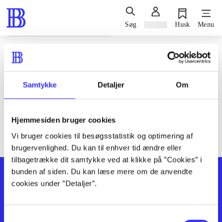
Søg
Log ind
Husk
Menu
Siden blev ikke fundet
Den ønskede side findes ikke. Prøv at søge, eller find hjælp via
Samtykke
Detaljer
Om
genvejene nederst på siden.
Hjemmesiden bruger cookies
Vi bruger cookies til besøgsstatistik og optimering af
brugervenlighed. Du kan til enhver tid ændre eller
tilbagetrække dit samtykke ved at klikke på ”Cookies” i
bunden af siden. Du kan læse mere om de anvendte
cookies under ”Detaljer”.
Samtykkevalg