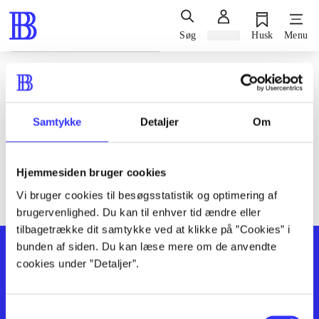
Søg
Log ind
Husk
Menu
Siden blev ikke fundet
Den ønskede side findes ikke. Prøv at søge, eller find hjælp via
Samtykke
Detaljer
Om
genvejene nederst på siden.
Hjemmesiden bruger cookies
Vi bruger cookies til besøgsstatistik og optimering af
brugervenlighed. Du kan til enhver tid ændre eller
tilbagetrække dit samtykke ved at klikke på ”Cookies” i
bunden af siden. Du kan læse mere om de anvendte
cookies under ”Detaljer”.
Samtykkevalg