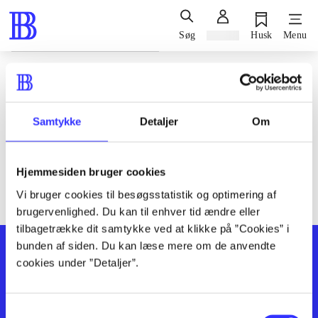
Søg
Log ind
Husk
Menu
Siden blev ikke fundet
Den ønskede side findes ikke. Prøv at søge, eller find hjælp via
Samtykke
Detaljer
Om
genvejene nederst på siden.
Hjemmesiden bruger cookies
Vi bruger cookies til besøgsstatistik og optimering af
brugervenlighed. Du kan til enhver tid ændre eller
tilbagetrække dit samtykke ved at klikke på ”Cookies” i
bunden af siden. Du kan læse mere om de anvendte
cookies under ”Detaljer”.
Samtykkevalg