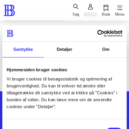
Søg
Log ind
Husk
Menu
Siden blev ikke fundet
Den ønskede side findes ikke. Prøv at søge, eller find hjælp via
Samtykke
Detaljer
Om
genvejene nederst på siden.
Hjemmesiden bruger cookies
Vi bruger cookies til besøgsstatistik og optimering af
brugervenlighed. Du kan til enhver tid ændre eller
tilbagetrække dit samtykke ved at klikke på ”Cookies” i
bunden af siden. Du kan læse mere om de anvendte
cookies under ”Detaljer”.
Samtykkevalg